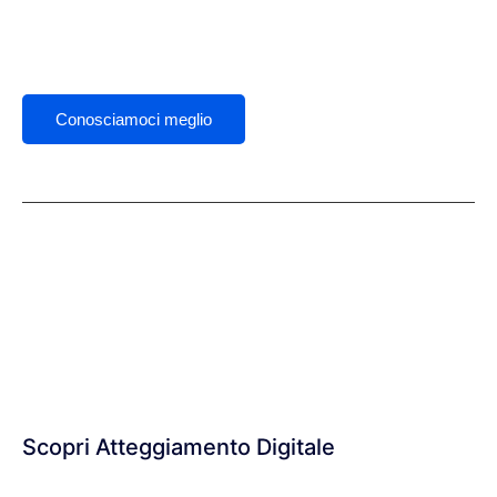
Conosciamoci meglio
ATTEGGIAMENTO DIGITALE SB SRL
P.IVA:
02029650435
Sede Legale:
Via Vedasto Vecchietti 2
62010 - Pollenza (MC)
PEC:
atteggiamentodigitale@legalmail.it
Scopri Atteggiamento Digitale
Chi siamo