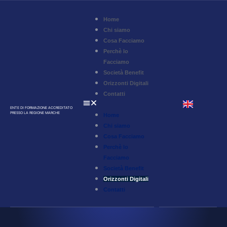
Home
Chi siamo
Cosa Facciamo
Perchè lo
Facciamo
Società Benefit
Orizzonti Digitali
Contatti
ENTE DI FORMAZIONE ACCREDITATO
PRESSO LA REGIONE MARCHE
Home
Chi siamo
Cosa Facciamo
Perchè lo
Facciamo
Società Benefit
Orizzonti Digitali
Contatti