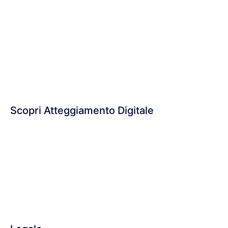
ATTEGGIAMENTO DIGITALE SB SRL
P.IVA:
02029650435
Sede Legale:
Via Vedasto Vecchietti 2
62010 - Pollenza (MC)
PEC:
atteggiamentodigitale@legalmail.it
Scopri Atteggiamento Digitale
Chi siamo
Cosa facciamo
Perché lo facciamo
Società Benefit
Orizzonti Digitali
Contatti