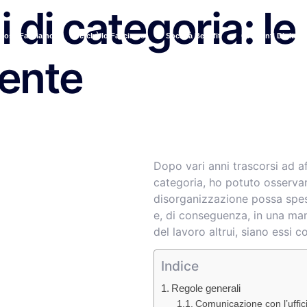
 di categoria: le
Cosa Facciamo
Perchè lo Facciamo
Società Benefit
Orizzonti Digitali
lente
Dopo vari anni trascorsi ad a
categoria, ho potuto osservar
disorganizzazione possa spess
e, di conseguenza, in una man
del lavoro altrui, siano essi co
Indice
Regole generali
Comunicazione con l’uffic