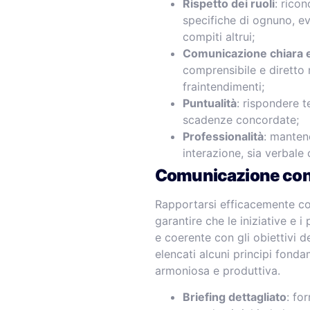
Rispetto dei ruoli
: rico
specifiche di ognuno, e
compiti altrui;
Comunicazione chiara 
comprensibile e diretto 
fraintendimenti;
Puntualità
: rispondere t
scadenze concordate;
Professionalità
: manten
interazione, sia verbale 
Comunicazione con 
Rapportarsi efficacemente con
garantire che le iniziative e 
e coerente con gli obiettivi d
elencati alcuni principi fonda
armoniosa e produttiva.
Briefing dettagliato
: fo