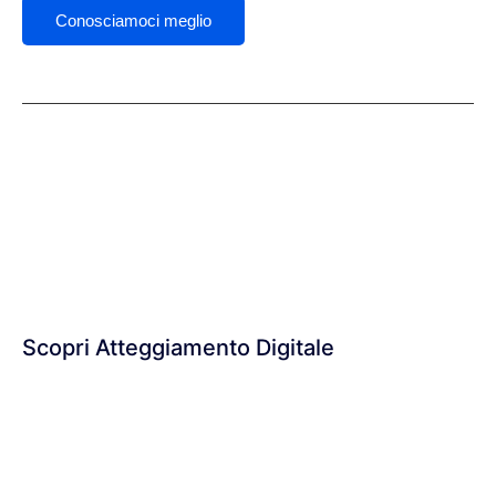
Conosciamoci meglio
ATTEGGIAMENTO DIGITALE SB SRL
P.IVA:
02029650435
Sede Legale:
Via Vedasto Vecchietti 2
62010 - Pollenza (MC)
PEC:
atteggiamentodigitale@legalmail.it
Scopri Atteggiamento Digitale
Chi siamo
Cosa facciamo
Perché lo facciamo
Società Benefit